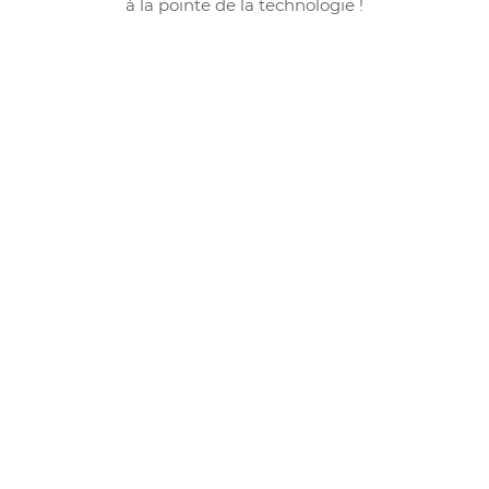
à la pointe de la technologie !
Nos services d'impression
en Ariège
Qu'il s'agisse de l'impression de supports
publicitaires, de la personnalisation de vêtements
professionnels ou sportifs, ou encore de la création