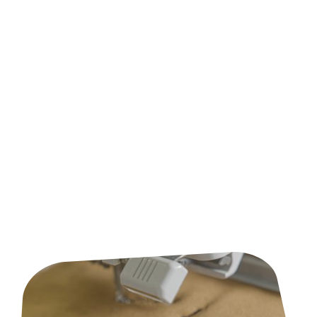
d'objets promotionnels originaux, Action Pub allie
savoir-faire artisanal et technologies de pointe
pour offrir des résultats impeccables, à la hauteur
de vos attentes.