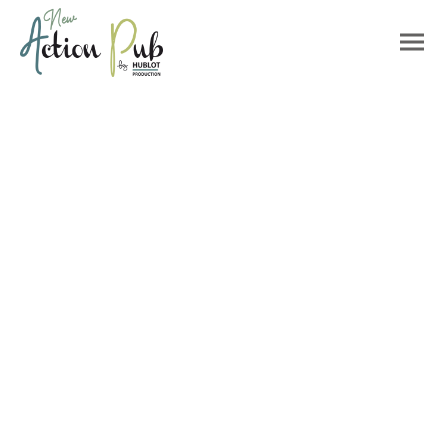
VOTRE VISION
NOS RÉALISATIONS
L'action qui propulse votre
publicité !
Flocage, broderie, gravure, impression, sérigraphie,
sublimation & bien plus
-
Affiches, flyers, banderoles, stickers, vêtements, goodies,
écocups & bien d'autres