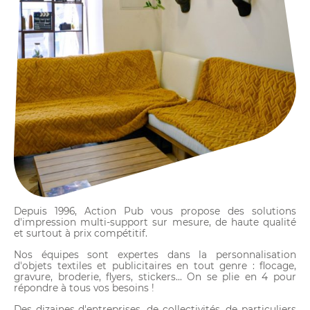
Depuis 1996, Action Pub vous propose des solutions
d'impression multi-support sur mesure, de haute qualité
et surtout à prix compétitif.
Nos équipes sont expertes dans la personnalisation
d'objets textiles et publicitaires en tout genre : flocage,
gravure, broderie, flyers, stickers... On se plie en 4 pour
répondre à tous vos besoins !
Des dizaines d'entreprises, de collectivités, de particuliers